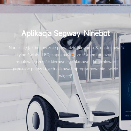
Aplikacja Segway-Ninebot
Naucz się jak bezpecznie prowadzić Ninebota S, dostosować
tylne światła LED, zapoznać się ze stanem pojazdu,
regulować czułość kierownicy kolanowej, kontrolować
prędkośc pojazdu, aktualizować oprogramowanie i wiele
więcej!