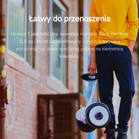
Łatwy do przenoszenia
Ninebot S jest lekki i ma niewielkie rozmiary. Waży zaledwie
12,8 kg i został zaprojektowany z myślą o wygodzie
poruszania się, dzięki specjalnej osłonie na kierownicę
kolanową.