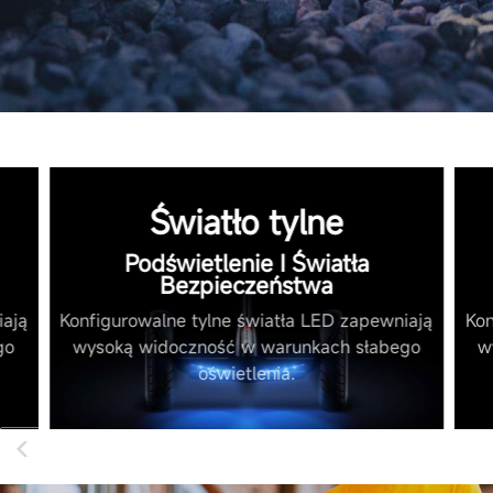
Światło tylne
Podświetlenie I Światła
Bezpieczeństwa
iają
Konfigurowalne tylne światła LED zapewniają
Kon
go
wysoką widoczność w warunkach słabego
w
oświetlenia.