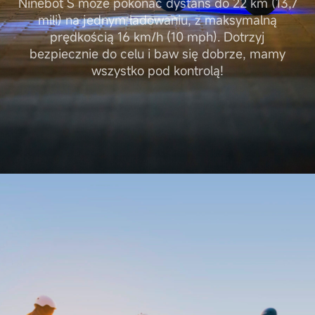
Ninebot S może pokonać dystans do 22 km (13,7
mili) na jednym ładowaniu, z maksymalną
prędkością 16 km/h (10 mph). Dotrzyj
bezpiecznie do celu i baw się dobrze, mamy
wszystko pod kontrolą!