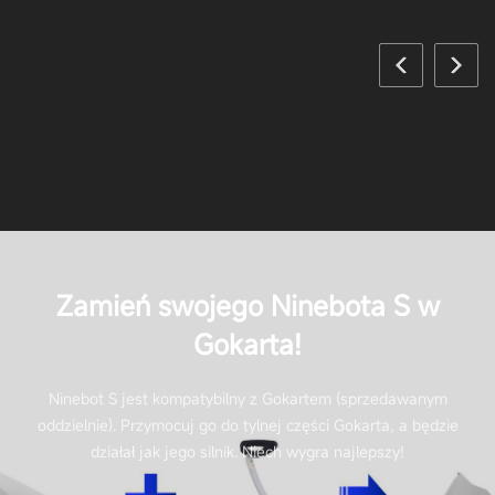
Zamień swojego Ninebota S w
Gokarta!
Ninebot S jest kompatybilny z Gokartem (sprzedawanym
oddzielnie). Przymocuj go do tylnej części Gokarta, a będzie
działał jak jego silnik. Niech wygra najlepszy!