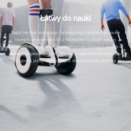
Łatwy do nauki
Nigdy nie było szybszego i łatwiejszego sposobu na naukę
nowych umięjętności niż z Ninebotem S. Dzięki naszej
innowacyjnej, przyjaznej dla użytkownika instrukcji obsługi w
aplikacji Segway-Ninebot, Ninebot S zapewnia komfortową i
wygodną jazdę, którą możesz cieszyć się bez przerwy.