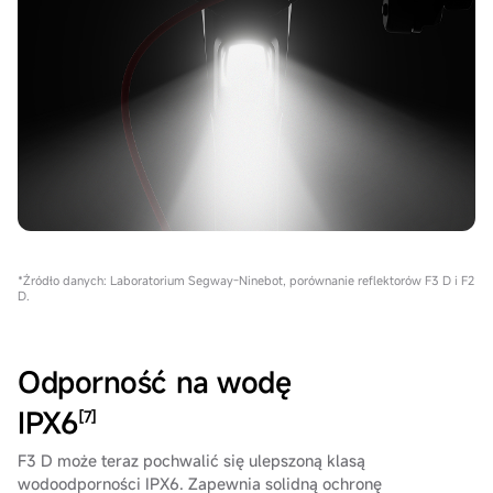
*Źródło danych: Laboratorium Segway-Ninebot, porównanie reflektorów F3 D i F2
D.
Odporność na wodę
IPX6
[7]
F3 D może teraz pochwalić się ulepszoną klasą
wodoodporności IPX6. Zapewnia solidną ochronę