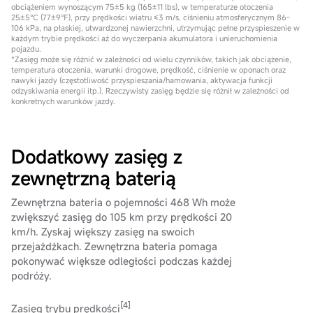
obciążeniem wynoszącym 75±5 kg (165±11 lbs), w temperaturze otoczenia
25±5℃ (77±9℉), przy prędkości wiatru ≤3 m/s, ciśnieniu atmosferycznym 86-
106 kPa, na płaskiej, utwardzonej nawierzchni, utrzymując pełne przyspieszenie w
każdym trybie prędkości aż do wyczerpania akumulatora i unieruchomienia
pojazdu.
*Zasięg może się różnić w zależności od wielu czynników, takich jak obciążenie,
temperatura otoczenia, warunki drogowe, prędkość, ciśnienie w oponach oraz
nawyki jazdy (częstotliwość przyspieszania/hamowania, aktywacja funkcji
odzyskiwania energii itp.). Rzeczywisty zasięg będzie się różnił w zależności od
konkretnych warunków jazdy.
Dodatkowy zasięg z
zewnętrzną baterią
Zewnętrzna bateria o pojemności 468 Wh może
zwiększyć zasięg do 105 km przy prędkości 20
km/h. Zyskaj większy zasięg na swoich
przejażdżkach. Zewnętrzna bateria pomaga
pokonywać większe odległości podczas każdej
podróży.
[4]
Zasięg trybu prędkości