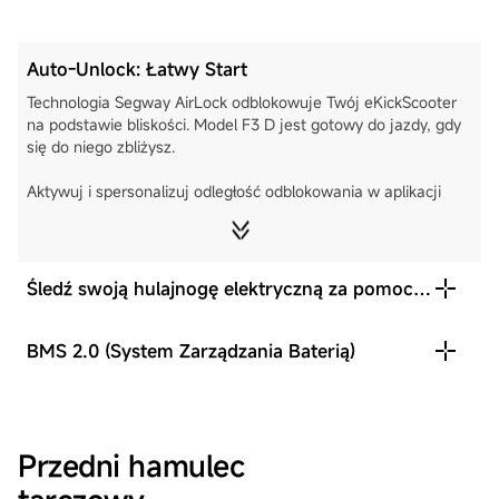
Auto-Unlock: Łatwy Start
Technologia Segway AirLock odblokowuje Twój eKickScooter
na podstawie bliskości. Model F3 D jest gotowy do jazdy, gdy
się do niego zbliżysz.
Aktywuj i spersonalizuj odległość odblokowania w aplikacji
Segway Mobility.
Najbliższy
Średni
Najdalszy
Śledź swoją hulajnogę elektryczną za pomocą
[6]
sieci Apple Find My
BMS 2.0 (System Zarządzania Baterią)
Przedni hamulec