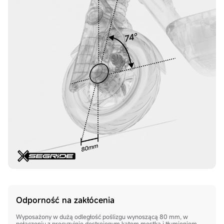
Odporność na zakłócenia
Wyposażony w dużą odległość poślizgu wynoszącą 80 mm, w
połączeniu z precyzyjnie dostrojonym kątem mostka i tłumieniem