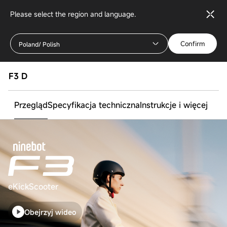
Please select the region and language.
Confirm
Poland/ Polish
F3 D
Przegląd
Specyfikacja techniczna
Instrukcje i więcej
eKickScooter
Obejrzyj wideo