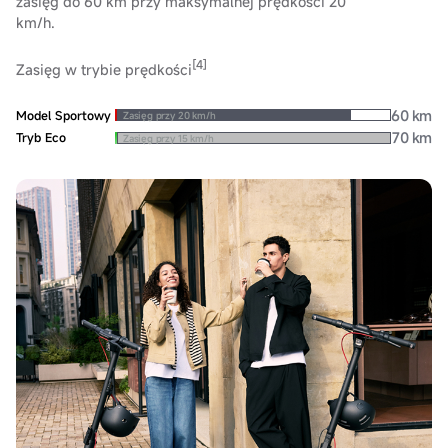
zasięg do 60 km przy maksymalnej prędkości 20
km/h.
[4]
Zasięg w trybie prędkości
60 km
Model Sportowy
Zasięg przy 20 km/h
70 km
Tryb Eco
Zasięg przy 15 km/h