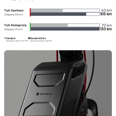
60 km
Tryb Sportowy
105 km
Zasięg przy 20 km/h
70 km
Tryb Ekologiczny
130 km
Zasięg przy 15 km/h
Standard
Standard+Extra
wbudowana bateria 477 Wh
zewnętrzna bateria 468 Wh