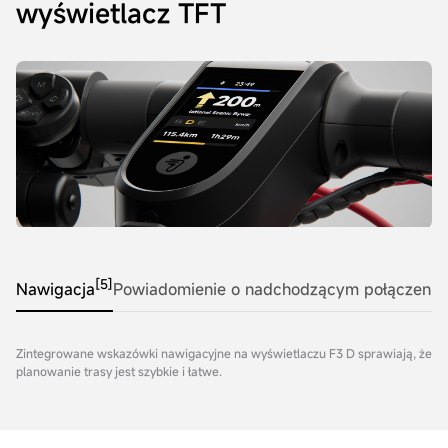
wyświetlacz TFT
[5]
Nawigacja
Powiadomienie o nadchodzącym połączeniu
Zintegrowane wskazówki nawigacyjne na wyświetlaczu F3 D sprawiają, że
planowanie trasy jest szybkie i łatwe.