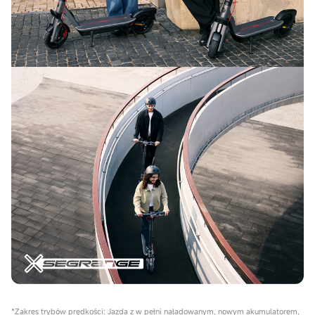
*Zakres trybów prędkości: Jazda z w pełni naładowanym, nowym akumulatorem,