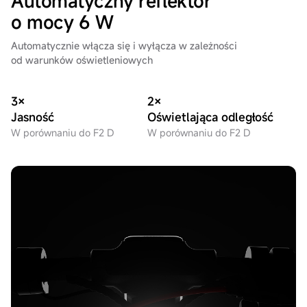
Automatyczny reflektor
o mocy 6 W
Automatycznie włącza się i wyłącza w zależności
od warunków oświetleniowych
3×
2×
Jasność
Oświetlająca odległość
W porównaniu do F2 D
W porównaniu do F2 D