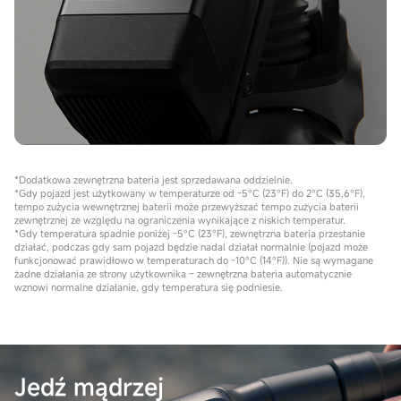
*Dodatkowa zewnętrzna bateria jest sprzedawana oddzielnie.
*Gdy pojazd jest użytkowany w temperaturze od -5°C (23°F) do 2°C (35,6°F),
tempo zużycia wewnętrznej baterii może przewyższać tempo zużycia baterii
zewnętrznej ze względu na ograniczenia wynikające z niskich temperatur.
*Gdy temperatura spadnie poniżej -5°C (23°F), zewnętrzna bateria przestanie
działać, podczas gdy sam pojazd będzie nadal działał normalnie (pojazd może
funkcjonować prawidłowo w temperaturach do -10°C (14°F)). Nie są wymagane
żadne działania ze strony użytkownika – zewnętrzna bateria automatycznie
wznowi normalne działanie, gdy temperatura się podniesie.
Jedź mądrzej