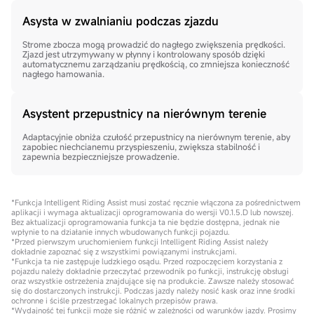
Asysta w zwalnianiu podczas zjazdu
Strome zbocza mogą prowadzić do nagłego zwiększenia prędkości.
Zjazd jest utrzymywany w płynny i kontrolowany sposób dzięki
automatycznemu zarządzaniu prędkością, co zmniejsza konieczność
nagłego hamowania.
Asystent przepustnicy na nierównym terenie
Adaptacyjnie obniża czułość przepustnicy na nierównym terenie, aby
zapobiec niechcianemu przyspieszeniu, zwiększa stabilność i
zapewnia bezpieczniejsze prowadzenie.
*Funkcja Intelligent Riding Assist musi zostać ręcznie włączona za pośrednictwem
aplikacji i wymaga aktualizacji oprogramowania do wersji V0.1.5.D lub nowszej.
Bez aktualizacji oprogramowania funkcja ta nie będzie dostępna, jednak nie
wpłynie to na działanie innych wbudowanych funkcji pojazdu.
*Przed pierwszym uruchomieniem funkcji Intelligent Riding Assist należy
dokładnie zapoznać się z wszystkimi powiązanymi instrukcjami.
*Funkcja ta nie zastępuje ludzkiego osądu. Przed rozpoczęciem korzystania z
pojazdu należy dokładnie przeczytać przewodnik po funkcji, instrukcję obsługi
oraz wszystkie ostrzeżenia znajdujące się na produkcie. Zawsze należy stosować
się do dostarczonych instrukcji. Podczas jazdy należy nosić kask oraz inne środki
ochronne i ściśle przestrzegać lokalnych przepisów prawa.
*Wydajność tej funkcji może się różnić w zależności od warunków jazdy. Prosimy